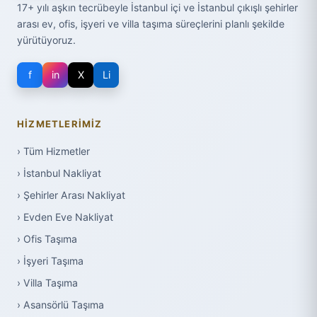
17+ yılı aşkın tecrübeyle İstanbul içi ve İstanbul çıkışlı şehirler
arası ev, ofis, işyeri ve villa taşıma süreçlerini planlı şekilde
yürütüyoruz.
f
in
X
Li
HIZMETLERIMIZ
› Tüm Hizmetler
› İstanbul Nakliyat
› Şehirler Arası Nakliyat
› Evden Eve Nakliyat
› Ofis Taşıma
› İşyeri Taşıma
› Villa Taşıma
› Asansörlü Taşıma