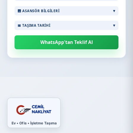
🛗 ASANSÖR BILGILERI
📅 TAŞIMA TARIHI
WhatsApp'tan Teklif Al
Ev • Ofis • İşletme Taşıma