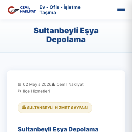
Ev • Ofis • İşletme
Taşıma
Sultanbeyli Eşya
Depolama
📅 02 Mayıs 2026
👤 Cemil Nakliyat
📂 İlçe Hizmetleri
🏭 SULTANBEYLI HIZMET SAYFASI
Sultanbeyli Eşya Depolama