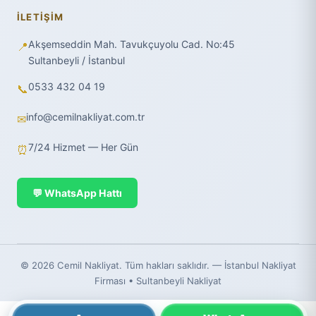
İLETIŞIM
Akşemseddin Mah. Tavukçuyolu Cad. No:45
📍
Sultanbeyli / İstanbul
0533 432 04 19
📞
info@cemilnakliyat.com.tr
✉
7/24 Hizmet — Her Gün
⏰
💬 WhatsApp Hattı
© 2026 Cemil Nakliyat. Tüm hakları saklıdır. — İstanbul Nakliyat
Firması • Sultanbeyli Nakliyat