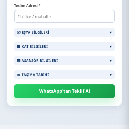
Teslim Adresi *
📦 EŞYA BILGILERI
🏢 KAT BILGILERI
🛗 ASANSÖR BILGILERI
📅 TAŞIMA TARIHI
WhatsApp'tan Teklif Al