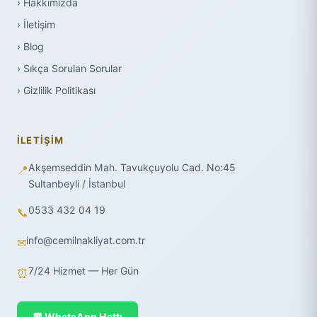
› Hakkımızda
› İletişim
› Blog
› Sıkça Sorulan Sorular
› Gizlilik Politikası
İLETIŞIM
Akşemseddin Mah. Tavukçuyolu Cad. No:45
📍
Sultanbeyli / İstanbul
0533 432 04 19
📞
info@cemilnakliyat.com.tr
✉
7/24 Hizmet — Her Gün
⏰
💬 WhatsApp Hattı