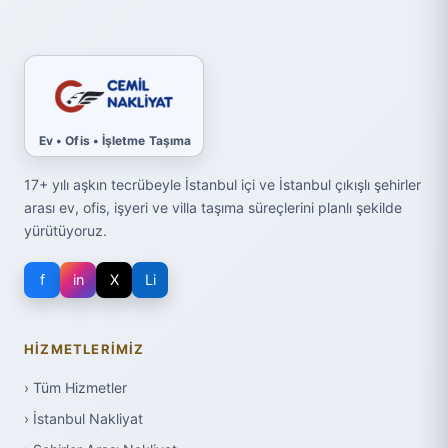
Ev • Ofis • İşletme Taşıma
17+ yılı aşkın tecrübeyle İstanbul içi ve İstanbul çıkışlı şehirler
arası ev, ofis, işyeri ve villa taşıma süreçlerini planlı şekilde
yürütüyoruz.
f
in
X
Li
HIZMETLERIMIZ
› Tüm Hizmetler
› İstanbul Nakliyat