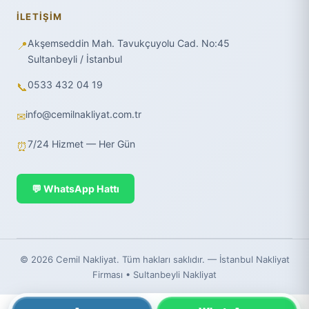
İLETIŞIM
Akşemseddin Mah. Tavukçuyolu Cad. No:45
📍
Sultanbeyli / İstanbul
0533 432 04 19
📞
info@cemilnakliyat.com.tr
✉
7/24 Hizmet — Her Gün
⏰
💬 WhatsApp Hattı
© 2026 Cemil Nakliyat. Tüm hakları saklıdır. — İstanbul Nakliyat
Firması • Sultanbeyli Nakliyat