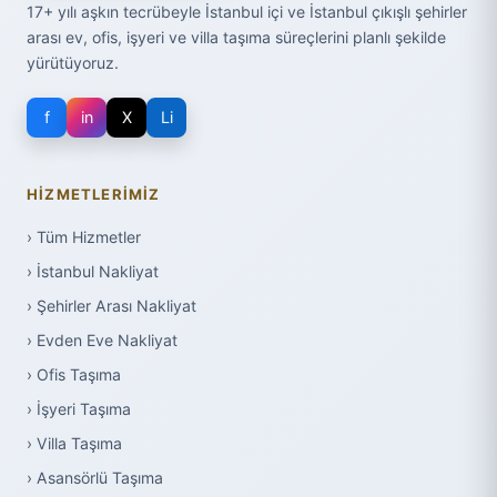
17+ yılı aşkın tecrübeyle İstanbul içi ve İstanbul çıkışlı şehirler
arası ev, ofis, işyeri ve villa taşıma süreçlerini planlı şekilde
yürütüyoruz.
f
in
X
Li
HIZMETLERIMIZ
› Tüm Hizmetler
› İstanbul Nakliyat
› Şehirler Arası Nakliyat
› Evden Eve Nakliyat
› Ofis Taşıma
› İşyeri Taşıma
› Villa Taşıma
› Asansörlü Taşıma