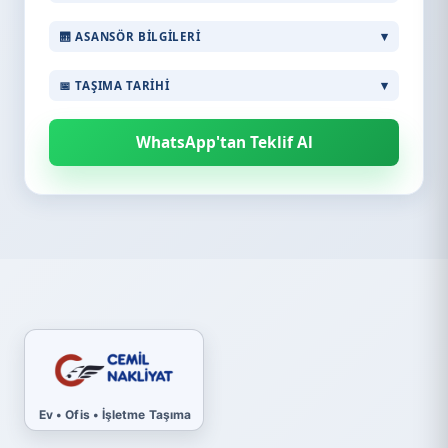
🛗 ASANSÖR BILGILERI
📅 TAŞIMA TARIHI
WhatsApp'tan Teklif Al
Ev • Ofis • İşletme Taşıma