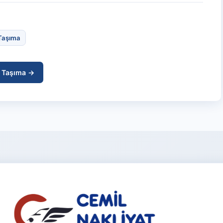
 Taşıma
r Taşıma →