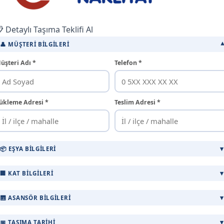
 Detaylı Taşıma Teklifi Al
👤 MÜŞTERI BILGILERI
üşteri Adı *
Telefon *
ükleme Adresi *
Teslim Adresi *
📦 EŞYA BILGILERI
🏢 KAT BILGILERI
🛗 ASANSÖR BILGILERI
📅 TAŞIMA TARIHI