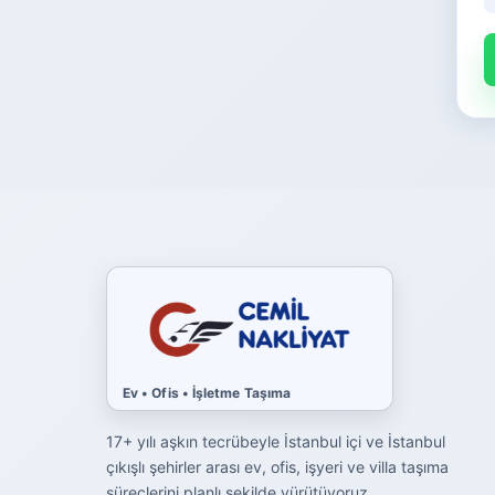
Ev • Ofis • İşletme Taşıma
17+ yılı aşkın tecrübeyle İstanbul içi ve İstanbul
çıkışlı şehirler arası ev, ofis, işyeri ve villa taşıma
süreçlerini planlı şekilde yürütüyoruz.