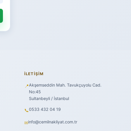
İLETIŞIM
Akşemseddin Mah. Tavukçuyolu Cad.
📍
No:45
Sultanbeyli / İstanbul
0533 432 04 19
📞
info@cemilnakliyat.com.tr
✉