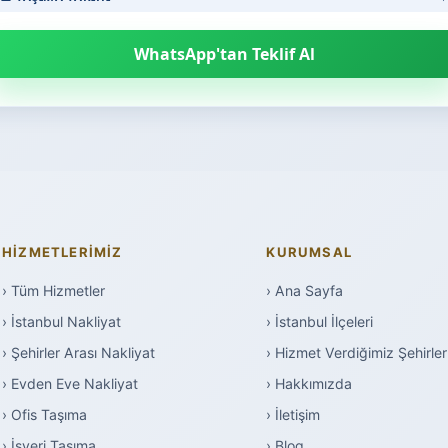
WhatsApp'tan Teklif Al
HIZMETLERIMIZ
KURUMSAL
› Tüm Hizmetler
› Ana Sayfa
› İstanbul Nakliyat
› İstanbul İlçeleri
› Şehirler Arası Nakliyat
› Hizmet Verdiğimiz Şehirler
› Evden Eve Nakliyat
› Hakkımızda
› Ofis Taşıma
› İletişim
› İşyeri Taşıma
› Blog