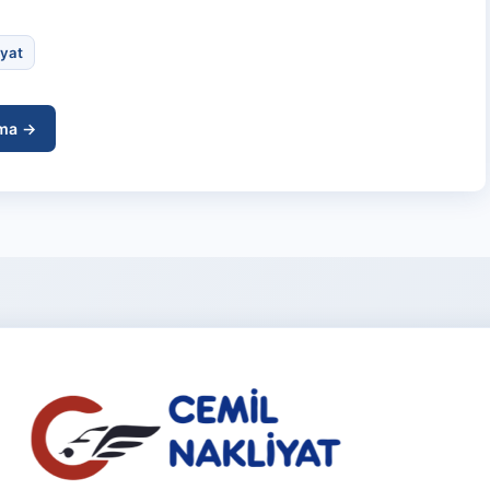
iyat
ıma →