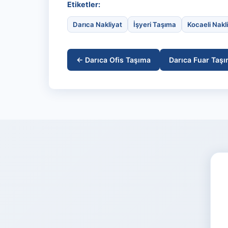
Etiketler:
Darıca Nakliyat
İşyeri Taşıma
Kocaeli Nakl
← Darıca Ofis Taşıma
Darıca Fuar Taş