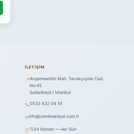
İLETIŞIM
Akşemseddin Mah. Tavukçuyolu Cad.
📍
No:45
Sultanbeyli / İstanbul
0533 432 04 19
📞
info@cemilnakliyat.com.tr
✉
7/24 Hizmet — Her Gün
⏰