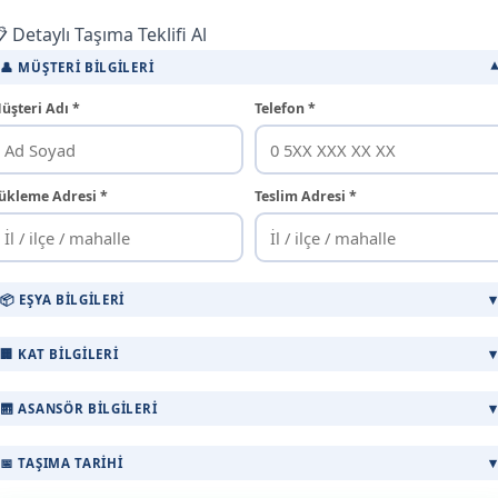
 Detaylı Taşıma Teklifi Al
👤 MÜŞTERI BILGILERI
üşteri Adı *
Telefon *
ükleme Adresi *
Teslim Adresi *
📦 EŞYA BILGILERI
🏢 KAT BILGILERI
🛗 ASANSÖR BILGILERI
📅 TAŞIMA TARIHI