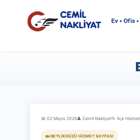
Ev • Ofis 
📅 02 Mayıs 2026
👤 Cemil Nakliyat
📂 İlçe Hizmetl
🏡 BEYLIKDÜZÜ HIZMET SAYFASI