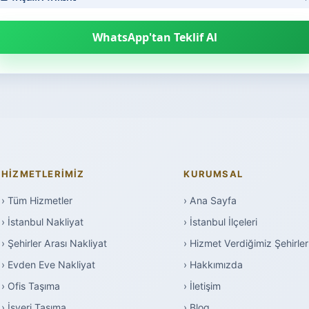
WhatsApp'tan Teklif Al
HIZMETLERIMIZ
KURUMSAL
› Tüm Hizmetler
› Ana Sayfa
› İstanbul Nakliyat
› İstanbul İlçeleri
› Şehirler Arası Nakliyat
› Hizmet Verdiğimiz Şehirler
› Evden Eve Nakliyat
› Hakkımızda
› Ofis Taşıma
› İletişim
› İşyeri Taşıma
› Blog