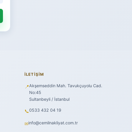
İLETIŞIM
Akşemseddin Mah. Tavukçuyolu Cad.
📍
No:45
Sultanbeyli / İstanbul
0533 432 04 19
📞
info@cemilnakliyat.com.tr
✉