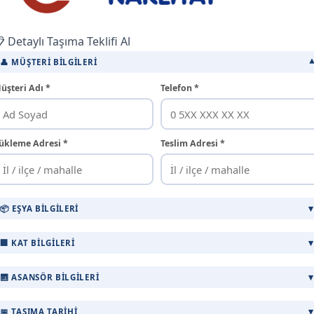
 Detaylı Taşıma Teklifi Al
👤 MÜŞTERI BILGILERI
üşteri Adı *
Telefon *
ükleme Adresi *
Teslim Adresi *
📦 EŞYA BILGILERI
🏢 KAT BILGILERI
🛗 ASANSÖR BILGILERI
📅 TAŞIMA TARIHI