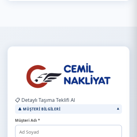
📋 Detaylı Taşıma Teklifi Al
👤 MÜŞTERI BILGILERI
Müşteri Adı *