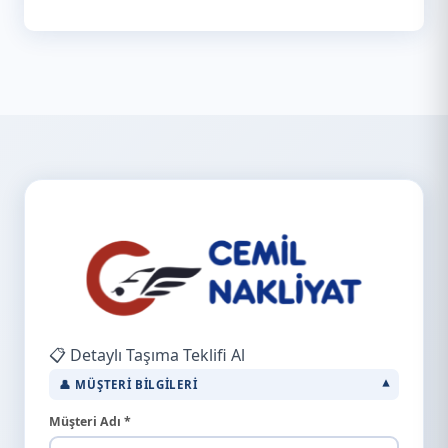
📋 Detaylı Taşıma Teklifi Al
👤 MÜŞTERI BILGILERI
Müşteri Adı *