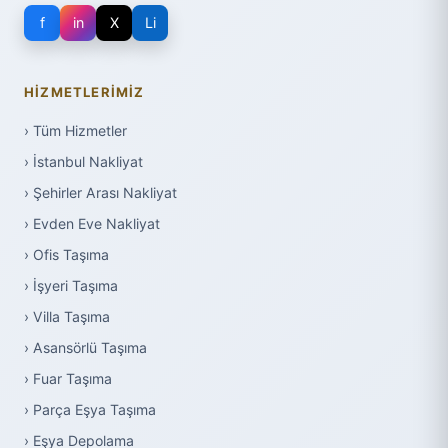
f
in
X
Li
HIZMETLERIMIZ
› Tüm Hizmetler
› İstanbul Nakliyat
› Şehirler Arası Nakliyat
› Evden Eve Nakliyat
› Ofis Taşıma
› İşyeri Taşıma
› Villa Taşıma
› Asansörlü Taşıma
› Fuar Taşıma
› Parça Eşya Taşıma
› Eşya Depolama