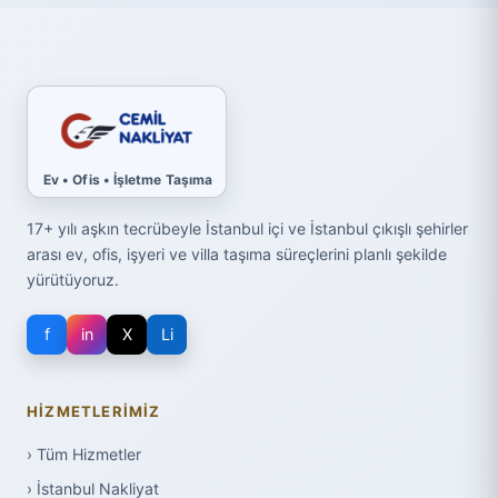
Ev • Ofis • İşletme Taşıma
17+ yılı aşkın tecrübeyle İstanbul içi ve İstanbul çıkışlı şehirler
arası ev, ofis, işyeri ve villa taşıma süreçlerini planlı şekilde
yürütüyoruz.
f
in
X
Li
HIZMETLERIMIZ
› Tüm Hizmetler
› İstanbul Nakliyat