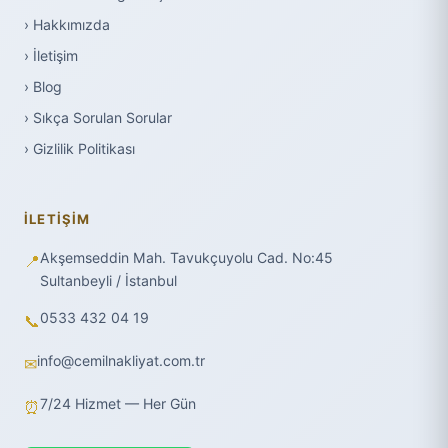
› Hakkımızda
› İletişim
› Blog
› Sıkça Sorulan Sorular
› Gizlilik Politikası
İLETIŞIM
Akşemseddin Mah. Tavukçuyolu Cad. No:45
📍
Sultanbeyli / İstanbul
0533 432 04 19
📞
info@cemilnakliyat.com.tr
✉
7/24 Hizmet — Her Gün
⏰