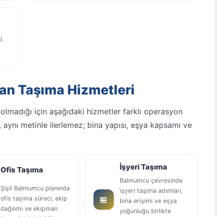
i
an Taşıma Hizmetleri
 olmadığı için aşağıdaki hizmetler farklı operasyon
, aynı metinle ilerlemez; bina yapısı, eşya kapsamı ve
İşyeri Taşıma
Ofis Taşıma
Balmumcu çevresinde
Şişli Balmumcu planında
i̇şyeri taşıma adımları,
🏪
ofis taşıma süreci, ekip
bina erişimi ve eşya
dağılımı ve ekipman
yoğunluğu birlikte