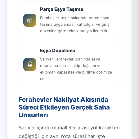
Parça Eşya Taşıma
Ferahevler taşınmalarında parça eşya
📦
taşıma uygulaması, kat bilgisi ve giriş
düzenine göre teknik sırayla ilerletilir.
Eşya Depolama
Sarıyer Ferahevler planında eşya
🏭
depolama süreci, ekip dağılımı ve
ekipman kapasitesiyle birlikte optimize
edilir.
Ferahevler Nakliyat Akışında
Süreci Etkileyen Gerçek Saha
Unsurları
Sarıyer içinde mahalleler arası yol karakteri
değiştiği için aynı rota süresi her işte