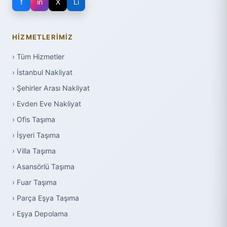
f
in
X
Li
HIZMETLERIMIZ
› Tüm Hizmetler
› İstanbul Nakliyat
› Şehirler Arası Nakliyat
› Evden Eve Nakliyat
› Ofis Taşıma
› İşyeri Taşıma
› Villa Taşıma
› Asansörlü Taşıma
› Fuar Taşıma
› Parça Eşya Taşıma
› Eşya Depolama