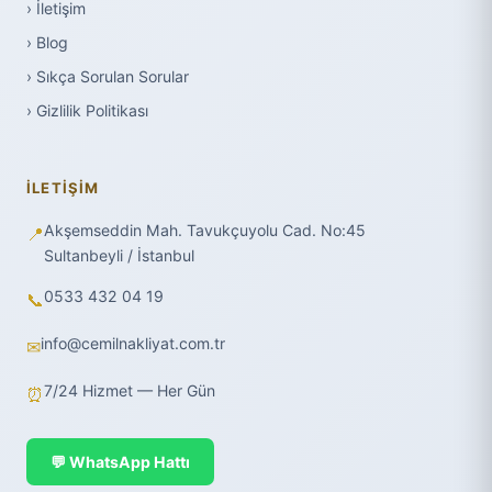
› İletişim
› Blog
› Sıkça Sorulan Sorular
› Gizlilik Politikası
İLETIŞIM
Akşemseddin Mah. Tavukçuyolu Cad. No:45
📍
Sultanbeyli / İstanbul
0533 432 04 19
📞
info@cemilnakliyat.com.tr
✉
7/24 Hizmet — Her Gün
⏰
💬 WhatsApp Hattı