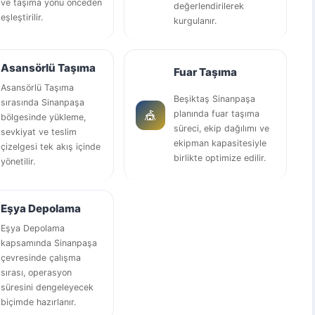
ve taşıma yönü önceden
değerlendirilerek
eşleştirilir.
kurgulanır.
Asansörlü Taşıma
Fuar Taşıma
Asansörlü Taşıma
Beşiktaş Sinanpaşa
sırasında Sinanpaşa
🎪
planında fuar taşıma
bölgesinde yükleme,
süreci, ekip dağılımı ve
sevkiyat ve teslim
ekipman kapasitesiyle
çizelgesi tek akış içinde
birlikte optimize edilir.
yönetilir.
Eşya Depolama
Eşya Depolama
kapsamında Sinanpaşa
çevresinde çalışma
sırası, operasyon
süresini dengeleyecek
biçimde hazırlanır.