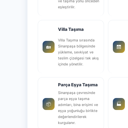
ve taşıma yönü önceden
eşleştirilir.
Villa Taşıma
Villa Taşıma sırasında
🏡
🛗
Sinanpaşa bölgesinde
yükleme, sevkiyat ve
teslim çizelgesi tek akış
içinde yönetilir.
Parça Eşya Taşıma
Sinanpaşa çevresinde
parça eşya taşıma
📦
🏭
adımları, bina erişimi ve
eşya yoğunluğu birlikte
değerlendirilerek
kurgulanır.