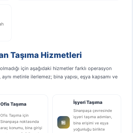
gah
an Taşıma Hizmetleri
 olmadığı için aşağıdaki hizmetler farklı operasyon
, aynı metinle ilerlemez; bina yapısı, eşya kapsamı ve
İşyeri Taşıma
Ofis Taşıma
Sinanpaşa çevresinde
Ofis Taşıma için
i̇şyeri taşıma adımları,
🏪
Sinanpaşa noktasında
bina erişimi ve eşya
araç konumu, bina girişi
yoğunluğu birlikte