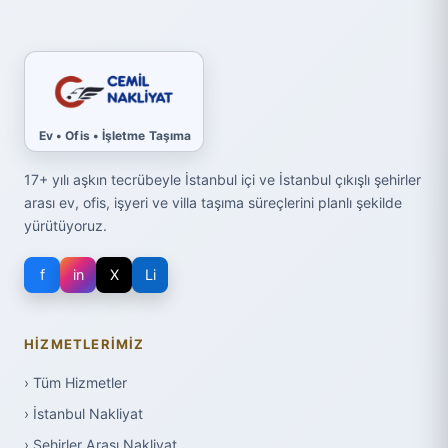
Ev • Ofis • İşletme Taşıma
17+ yılı aşkın tecrübeyle İstanbul içi ve İstanbul çıkışlı şehirler
arası ev, ofis, işyeri ve villa taşıma süreçlerini planlı şekilde
yürütüyoruz.
f
in
X
Li
HIZMETLERIMIZ
› Tüm Hizmetler
› İstanbul Nakliyat
› Şehirler Arası Nakliyat